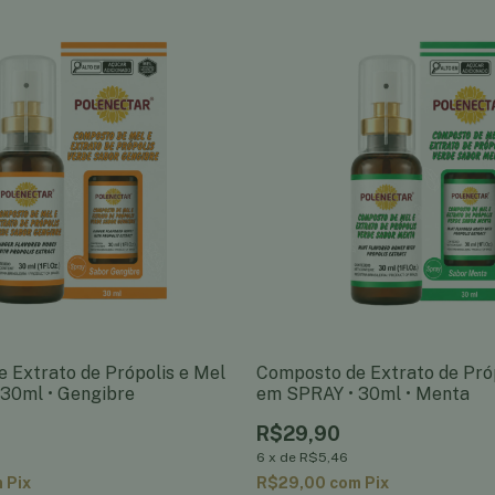
 Extrato de Própolis e Mel
Composto de Extrato de Próp
30ml • Gengibre
em SPRAY • 30ml • Menta
R$29,90
6
x
de
R$5,46
m
Pix
R$29,00
com
Pix