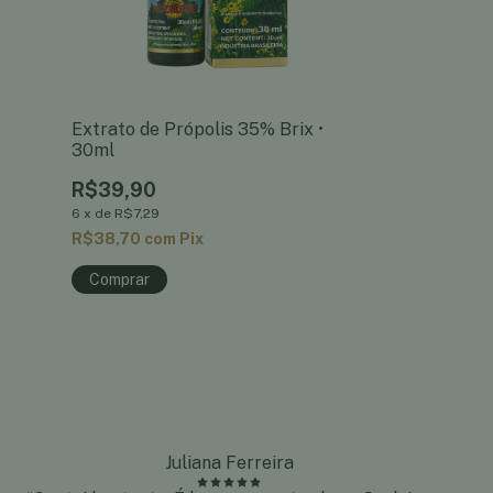
Extrato de Própolis 35% Brix •
30ml
R$39,90
6
x
de
R$7,29
R$38,70
com
Pix
Juliana Ferreira