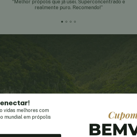
“Melhor própolis que já usei. Superconcentrado e
realmente puro. Recomendo!”
lenectar!
o vidas melhores com
mo mundial em própolis