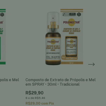
olis e Mel
Composto de Extrato de Própolis e Mel
Bo
em SPRAY • 30ml • Tradicional
de
R$29,90
R
6
x
de
R$5,46
2
R$29,00
com
Pix
R