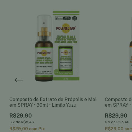
to
Composto de Extrato de Própolis e Mel
Composto de
em SPRAY • 30ml • Limão Yuzu
em SPRAY • 
R$29,90
R$29,90
6
x
de
R$5,46
6
x
de
R$5,46
R$29,00
com
Pix
R$29,00
co