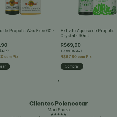
o de Própolis Wax Free 60 •
Extrato Aquoso de Própolis
Crystal • 30ml
,90
R$69,90
$12,77
6
x
de
R$12,77
80
com
Pix
R$67,80
com
Pix
Clientes Polenectar
Mari Souza