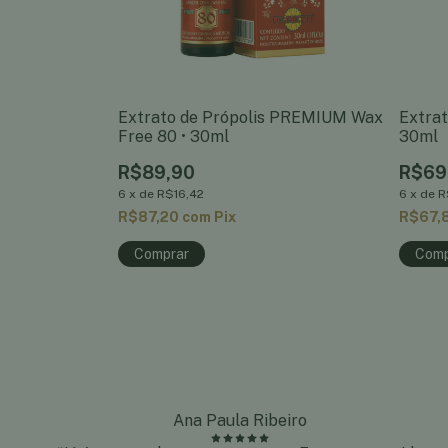
Extrato de Própolis PREMIUM Wax
Extrat
Free 80 • 30ml
30ml
R$89,90
R$69
6
x
de
R$16,42
6
x
de
R
R$87,20
com
Pix
R$67,
Ana Paula Ribeiro