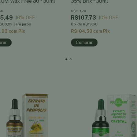
UM Wax Free 80 • 30ml
35% Brix • 30ml
40
R$119,70
5,49
R$107,73
10
% OFF
10
% OFF
$80,92
sem juros
6
x
de
R$19,68
,93
com
Pix
R$104,50
com
Pix