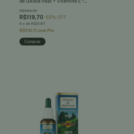
de Geleia Real + Vitamina E •
Extrato de Pr
Frasco x 30 cáps. softgel de
Sabores
R$339,70
R$59,70
530mg
R$119,70
R$53,73
65
% OFF
10
6
x
de
R$21,87
6
x
de
R$9,81
R$116,11
com
Pix
R$52,12
com
P