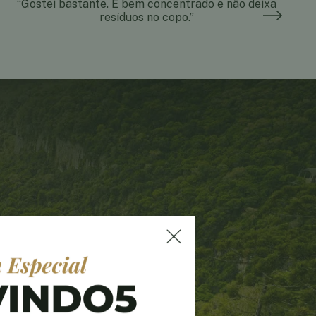
“Gostei bastante. É bem concentrado e não deixa
resíduos no copo.”