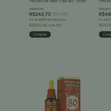
a E • Frasco
PREMIUM Wax Free 80 • 30ml
PREMI
R$269,70
R$539,
R$242,73
R$48
10
% OFF
3
x
de
R$80,91
sem juros
6
x
de
R
R$235,45
com
Pix
R$470