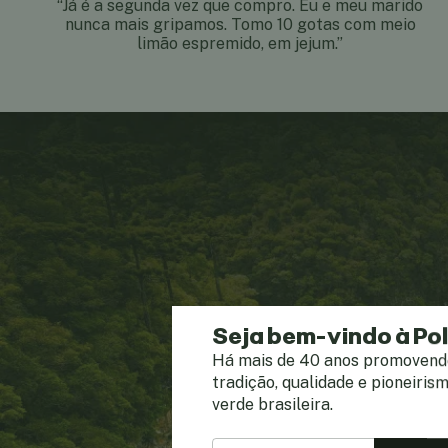
“Já é a segunda vez que compro. Eu e meu marido
nunca mais gripamos. Tomo 10 gotas com meio
limão espremido, em jejum.”
Seja bem-vindo à Po
Há mais de 40 anos promovend
tradição, qualidade e pioneiris
verde brasileira.