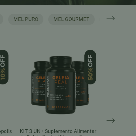
MEL PURO
MEL GOURMET
BALAS
ópolis
KIT 3 UN • Suplemento Alimentar
KIT 3 UN • T