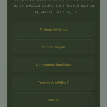
região, a época do ano, o manejo dos apiários
e o processo de extração.
Origem botânica
Concentração
Compostos fenólicos
Teor de ArtePillin C
Pureza