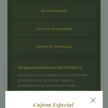
Rastreabilidade
Controle de qualidade
Padrão de fabricação
Origem botânica e ArtePillin C
A própolis verde brasileira é produzida pelas
abelhas a partir de resinas vegetais,
principalmente do alecrim-do-campo,
conhecido cientificamente como
Baccharis
dracunculifolia
.
Essa origem favorece a presença do ArtePillin