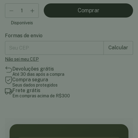
Disponíveis
Formas de envio
Entregas para o CEP:
Mudar CEP
Calcular
Não sei meu CEP
Devoluções grátis
Até 30 dias após a compra
Compra segura
Seus dados protegidos
Frete grátis
Em compras acima de R$300